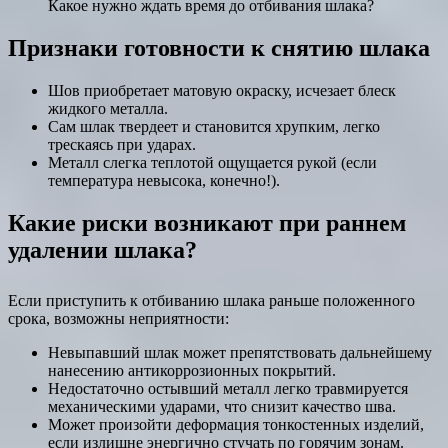
Какое нужно ждать время до отбивания шлака?
Признаки готовности к снятию шлака
Шов приобретает матовую окраску, исчезает блеск
жидкого металла.
Сам шлак твердеет и становится хрупким, легко
трескаясь при ударах.
Металл слегка теплотой ощущается рукой (если
температура невысока, конечно!).
Какие риски возникают при раннем
удалении шлака?
Если приступить к отбиванию шлака раньше положенного
срока, возможны неприятности:
Невыпавший шлак может препятствовать дальнейшему
нанесению антикоррозионных покрытий.
Недостаточно остывший металл легко травмируется
механическими ударами, что снизит качество шва.
Может произойти деформация тонкостенных изделий,
если излишне энергично стучать по горячим зонам.