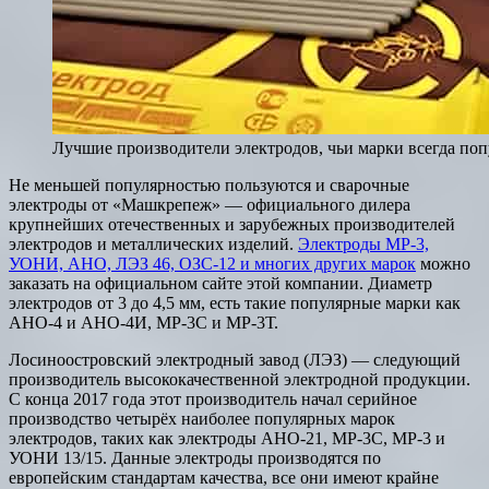
Лучшие производители электродов, чьи марки всегда по
Не меньшей популярностью пользуются и сварочные
электроды от «Машкрепеж» — официального дилера
крупнейших отечественных и зарубежных производителей
электродов и металлических изделий.
Электроды МР-3,
УОНИ, АНО, ЛЭЗ 46, ОЗС-12 и многих других марок
можно
заказать на официальном сайте этой компании. Диаметр
электродов от 3 до 4,5 мм, есть такие популярные марки как
АНО-4 и АНО-4И, МР-3С и МР-3Т.
Лосиноостровский электродный завод (ЛЭЗ) — следующий
производитель высококачественной электродной продукции.
С конца 2017 года этот производитель начал серийное
производство четырёх наиболее популярных марок
электродов, таких как электроды АНО-21, МР-3С, МР-3 и
УОНИ 13/15. Данные электроды производятся по
европейским стандартам качества, все они имеют крайне