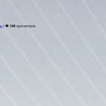
ды
| 👁
540
просмотров