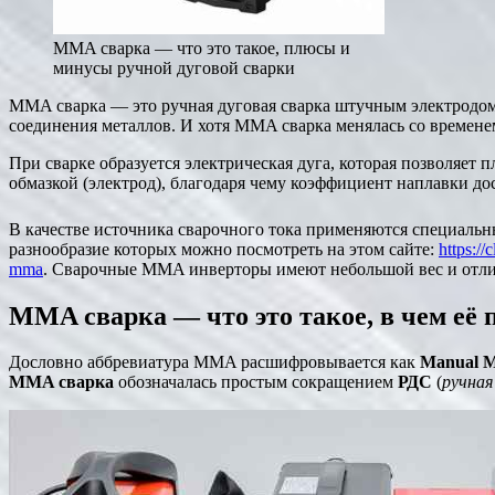
MMA сварка — что это такое, плюсы и
минусы ручной дуговой сварки
MMA сварка — это ручная дуговая сварка штучным электродом 
соединения металлов. И хотя MMA сварка менялась со времене
При сварке образуется электрическая дуга, которая позволяет 
обмазкой (электрод), благодаря чему коэффициент наплавки до
В качестве источника сварочного тока применяются специальн
разнообразие которых можно посмотреть на этом сайте:
https:/
mma
. Сварочные MMA инверторы имеют небольшой вес и отли
MMA сварка — что это такое, в чем её
Дословно аббревиатура MMA расшифровывается как
Manual M
MMA сварка
обозначалась простым сокращением
РДС
(
ручная