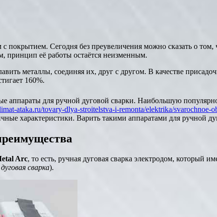
с покрытием. Сегодня без преувеличения можно сказать о том, 
м, принцип её работы остаётся неизменным.
плавить металлы, соединяя их, друг с другом. В качестве присад
стигает 160%.
ые аппараты для ручной дуговой сварки. Наибольшую популярно
/climat-ataka.ru/tovary-dlya-stroitelstva-i-remonta/elektrika/svarochn
чные характеристики. Варить такими аппаратами для ручной д
 преимущества
etal Arc
, то есть, ручная дуговая сварка электродом, который 
 дуговая сварка
).