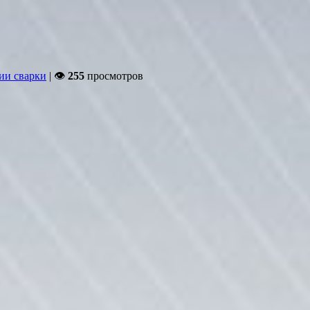
ии сварки
| 👁
255
просмотров