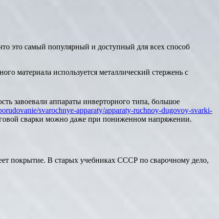
что это самый популярный и доступный для всех способ
очного материала используется металлический стержень с
сть завоевали аппараты инверторного типа, большое
oe-oborudovanie/svarochnye-apparaty/apparaty-ruchnoy-dugovoy-svarki-
уговой сварки можно даже при пониженном напряжении.
имеет покрытие. В старых учебниках СССР по сварочному дело,