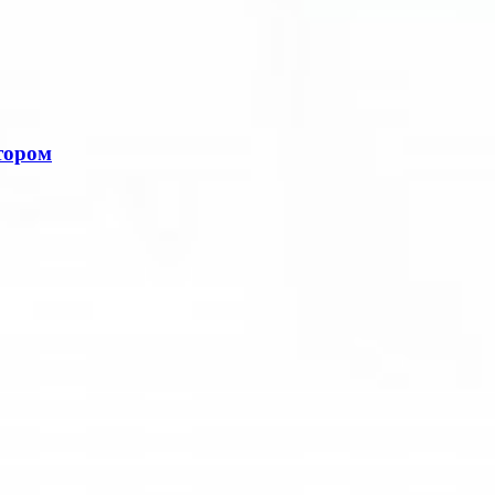
тором