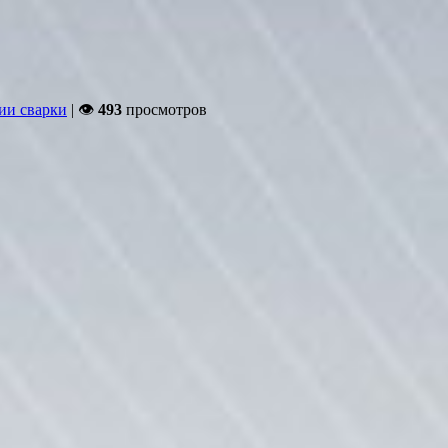
ии сварки
| 👁
493
просмотров