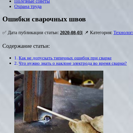
Полезные советы
Охрана труда
Ошибки сварочных швов
✅ Дата публикации статьи:
2020-08-03
| 📌 Категория:
Технолог
Содержание статьи:
Как не допускать типичных ошибок при сварке
Что нужно знать о наклоне электрода во время сварки?