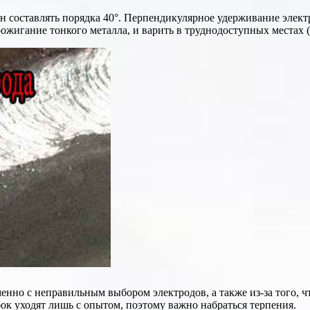
н составлять порядка 40°. Перпендикулярное удерживание электр
рожигание тонкого металла, и варить в труднодоступных местах
о с неправильным выбором электродов, а также из-за того, что
к уходят лишь с опытом, поэтому важно набраться терпения.