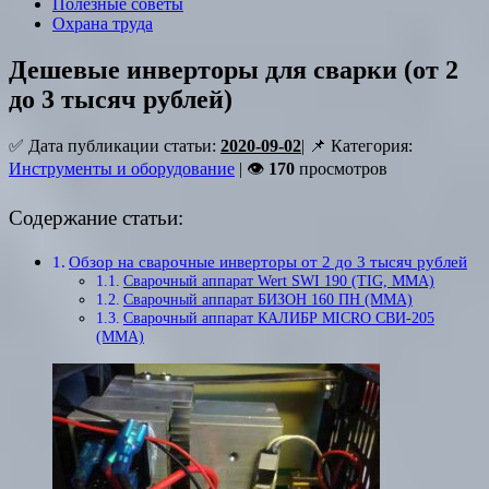
Полезные советы
Охрана труда
Дешевые инверторы для сварки (от 2
до 3 тысяч рублей)
✅ Дата публикации статьи:
2020-09-02
| 📌 Категория:
Инструменты и оборудование
| 👁
170
просмотров
Содержание статьи:
Обзор на сварочные инверторы от 2 до 3 тысяч рублей
Сварочный аппарат Wert SWI 190 (TIG, MMA)
Сварочный аппарат БИЗОН 160 ПН (MMA)
Сварочный аппарат КАЛИБР MICRO СВИ-205
(MMA)