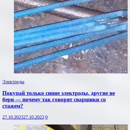
Электроды
Покупай только синие электроды, другие не
бери — почему так говорят сварщики со
стажем?
27.10.2023
27.10.2023
0