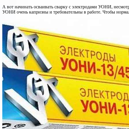
А вот начинать осваивать сварку с электродами УОНИ, несмотр
УОНИ очень капризны и требовательны в работе. Чтобы нормал