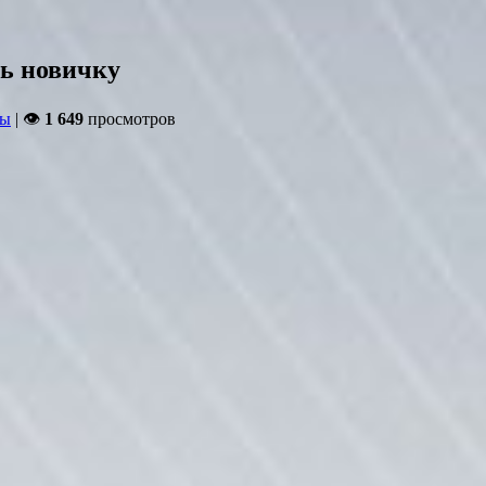
ть новичку
ды
| 👁
1 649
просмотров