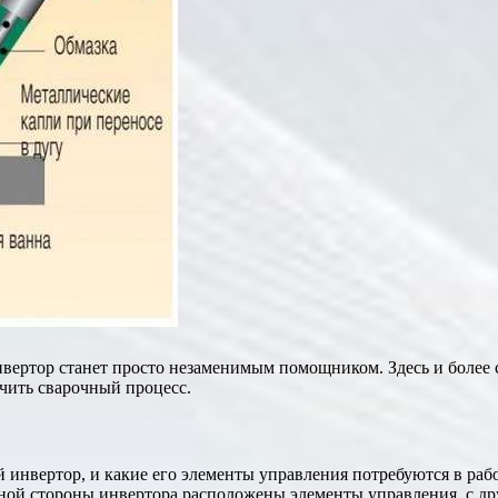
инвертор станет просто незаменимым помощником. Здесь и более 
чить сварочный процесс.
й инвертор, и какие его элементы управления потребуются в раб
одной стороны инвертора расположены элементы управления, с д