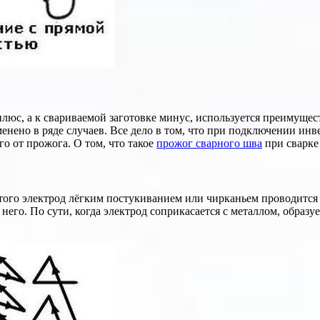
плюс, а к свариваемой заготовке минус, используется преимуще
менено в ряде случаев. Все дело в том, что при подключении инв
его от прожога. О том, что такое
прожог сварного шва
при сварке
того электрод лёгким постукиванием или чирканьем проводится 
его. По сути, когда электрод соприкасается с металлом, образу