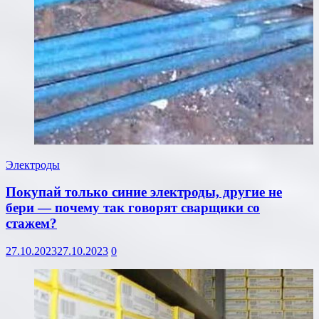
Электроды
Покупай только синие электроды, другие не
бери — почему так говорят сварщики со
стажем?
27.10.2023
27.10.2023
0