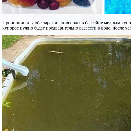
Пропорции для обеззараживания воды в бассейне медным купор
купорос нужно будет предварительно развести в воде, после че