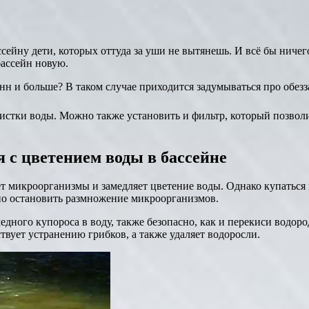
ейну дети, которых оттуда за уши не вытянешь. И всё бы ничего
бассейн новую.
тонн и больше? В таком случае приходится задумываться про обез
стки воды. Можно также установить и фильтр, который позволит
я с цветением воды в бассейне
т микроорганизмы и замедляет цветение воды. Однако купаться в
но остановить размножение микроорганизмов.
медного купороса в воду, также безопасно, как и перекиси водор
ствует устранению грибков, а также удаляет водоросли.