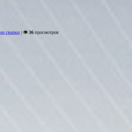
ии сварки
| 👁
36
просмотров